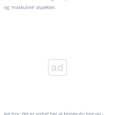
og 'maskuline' aspekter.
ad
Jeg tror, ​​det er vigtigt her at bringe én ting op -